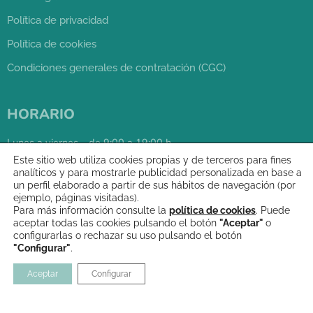
Política de privacidad
Política de cookies
Condiciones generales de contratación (CGC)
HORARIO
Lunes a viernes – de 9:00 a 19:00 h.
Sábados – de 9:30 a 13:30 h.
Este sitio web utiliza cookies propias y de terceros para fines
analíticos y para mostrarle publicidad personalizada en base a
un perfil elaborado a partir de sus hábitos de navegación (por
ejemplo, páginas visitadas).
976 05 65 71
Para más información consulte la
política de cookies
. Puede
aceptar todas las cookies pulsando el botón
"Aceptar"
o
configurarlas o rechazar su uso pulsando el botón
"Configurar"
.
Aceptar
Configurar
Copyright 2021 © Página web creada por
Silvia Gonzalo