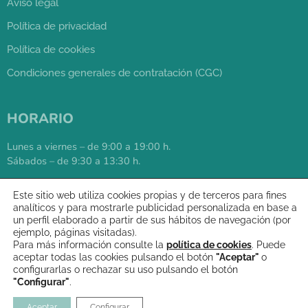
Aviso legal
Política de privacidad
Política de cookies
Condiciones generales de contratación (CGC)
HORARIO
Lunes a viernes – de 9:00 a 19:00 h.
Sábados – de 9:30 a 13:30 h.
Este sitio web utiliza cookies propias y de terceros para fines
976 05 65 71
analíticos y para mostrarle publicidad personalizada en base a
un perfil elaborado a partir de sus hábitos de navegación (por
ejemplo, páginas visitadas).
Para más información consulte la
política de cookies
. Puede
aceptar todas las cookies pulsando el botón
"Aceptar"
o
configurarlas o rechazar su uso pulsando el botón
"Configurar"
.
Copyright 2021 © Página web creada por
Silvia Gonzalo
Aceptar
Configurar